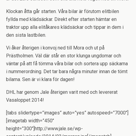
Klockan åtta går starten. Våra bilar är förutom elitbilen
fyllda med klädsäckar. Direkt efter starten hämtar en
traktor upp alla elitåkares klädsäckar och tippar in dem i
den sista lastbilen.
Vi åker återigen i konvoj ned till Mora och ut på
Prästholmen. Väl där står en stor klunga ungdomar och
väntar på att få tömma våra bilar och sortera upp säckarna
i nummerordning. Det tar bara några minuter innan de tömt
bilarna. Sen är vi klara för dagen!
DHL har genom Jale återigen varit med och levererat
Vasaloppet 2014!
[tabs slidertype=”images” auto=”yes” autospeed=”7000″]
[imagetab width=”450″
height=”300″]http://www.jale.se/wp-